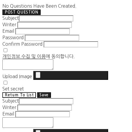
No Questions Have Been Created.
POST QUESTION
Subject
Writer
Email
Password
Confirm Password
개인정보 수집 및 이용
에 동의합니다.
Upload Image
Set secret
Return To List
Save
Subject
Writer
Email