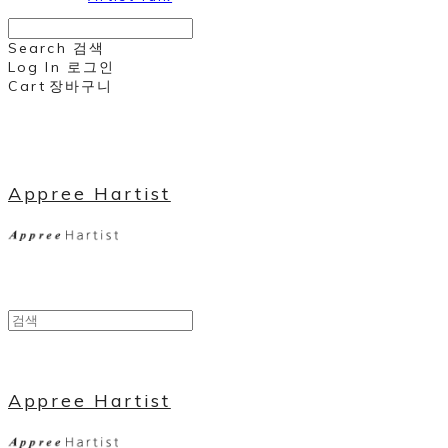
Search
검색
Log In
로그인
Cart
장바구니
Appree Hartist
Appree Hartist