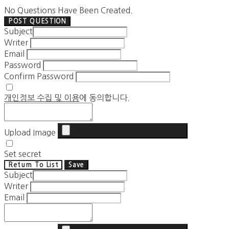
No Questions Have Been Created.
POST QUESTION
Subject
Writer
Email
Password
Confirm Password
개인정보 수집 및 이용
에 동의합니다.
Upload Image
Set secret
Return To List
Save
Subject
Writer
Email