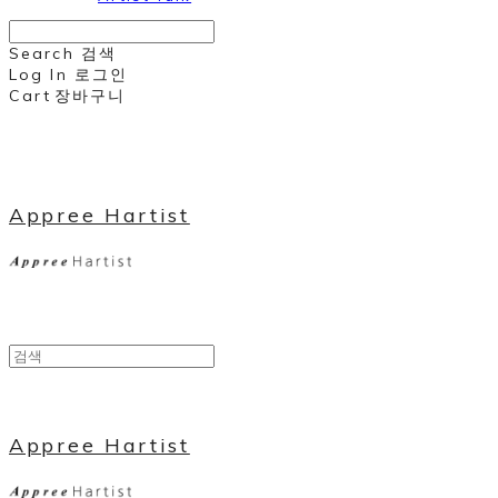
Search
검색
Log In
로그인
Cart
장바구니
Appree Hartist
Appree Hartist