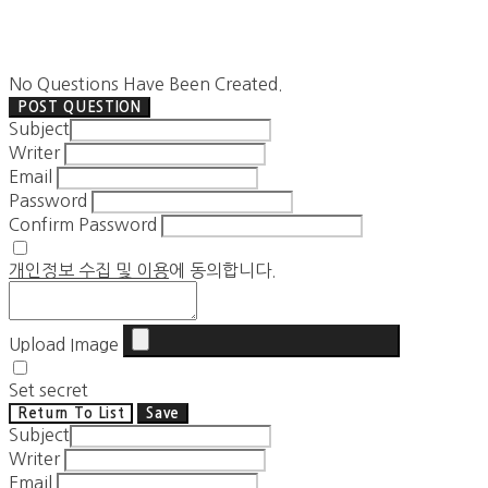
No Questions Have Been Created.
POST QUESTION
Subject
Writer
Email
Password
Confirm Password
개인정보 수집 및 이용
에 동의합니다.
Upload Image
Set secret
Return To List
Save
Subject
Writer
Email