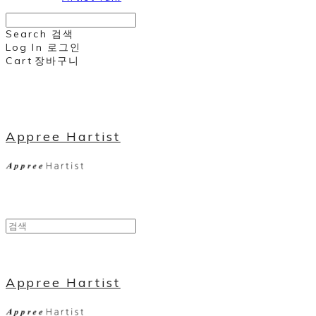
Search
검색
Log In
로그인
Cart
장바구니
Appree Hartist
Appree Hartist