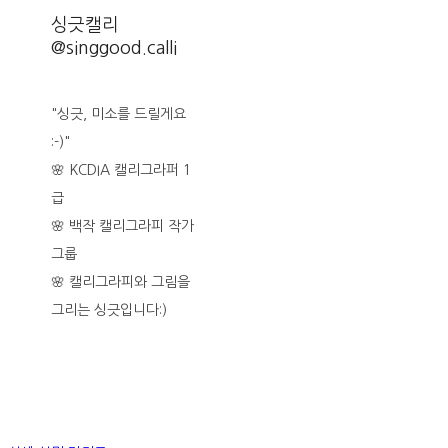
싱긋캘리
@singgood.calli
"싱긋, 미소를 드릴게요
:-)"
🌸 KCDIA 캘리그라퍼 1
급
🌸 백작 캘리그라피 작가
그룹
🌸 캘리그라피와 그림을
그리는 싱긋입니다:)