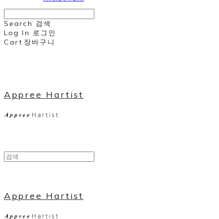
Search
검색
Log In
로그인
Cart
장바구니
Appree Hartist
Appree Hartist