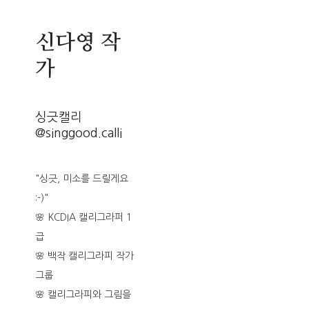
신다영 작
가
싱긋캘리
@singgood.calli
"싱긋, 미소를 드릴게요
:-)"
🌸 KCDIA 캘리그라퍼 1
급
🌸 백작 캘리그라피 작가
그룹
🌸 캘리그라피와 그림을