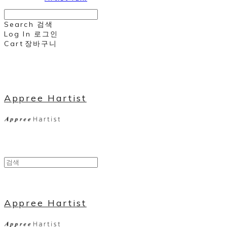
Search
검색
Log In
로그인
Cart
장바구니
Appree Hartist
Appree Hartist