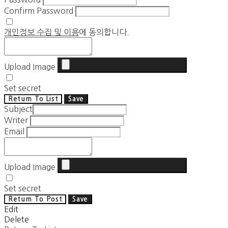
Confirm Password
개인정보 수집 및 이용
에 동의합니다.
Upload Image
Set secret
Return To List
Save
Subject
Writer
Email
Upload Image
Set secret
Return To Post
Save
Edit
Delete