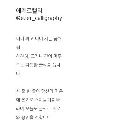
에제르캘리
@ezer_calligraphy
더디 피고 더디 지는 꽃처
럼
천천히, 그러나 깊이 머무
르는 따듯한 글씨를 씁니
다.
한 줄 한 줄이 당신의 마음
에 온기로 스며들기를 바
라며 오늘도 글씨로 위로
와 응원을 전합니다.