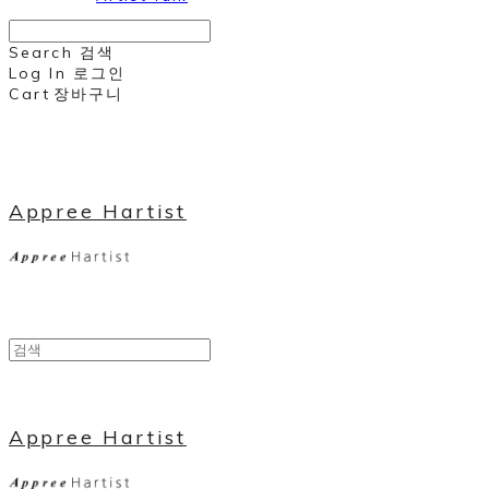
Search
검색
Log In
로그인
Cart
장바구니
Appree Hartist
Appree Hartist