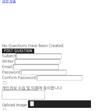
관련 상품
No Questions Have Been Created.
POST QUESTION
Subject
Writer
Email
Password
Confirm Password
개인정보 수집 및 이용
에 동의합니다.
Upload Image