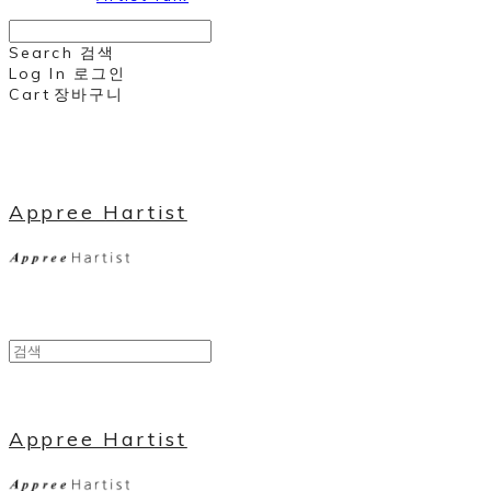
Search
검색
Log In
로그인
Cart
장바구니
Appree Hartist
Appree Hartist