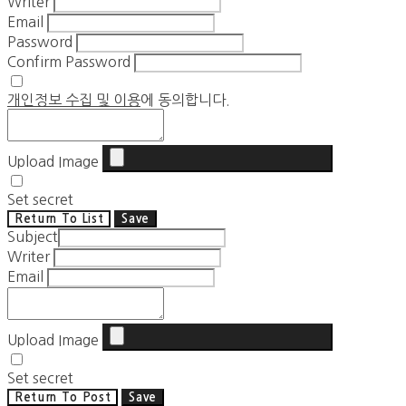
Writer
Email
Password
Confirm Password
개인정보 수집 및 이용
에 동의합니다.
Upload Image
Set secret
Return To List
Save
Subject
Writer
Email
Upload Image
Set secret
Return To Post
Save