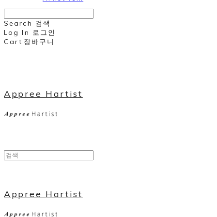
Search
검색
Log In
로그인
Cart
장바구니
Appree Hartist
Appree Hartist