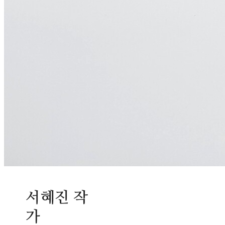
서혜진 작
가