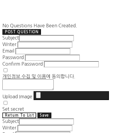
No Questions Have Been Created.
POST QUESTION
Subject
Writer
Email
Password
Confirm Password
개인정보 수집 및 이용
에 동의합니다.
Upload Image
Set secret
Return To List
Save
Subject
Writer