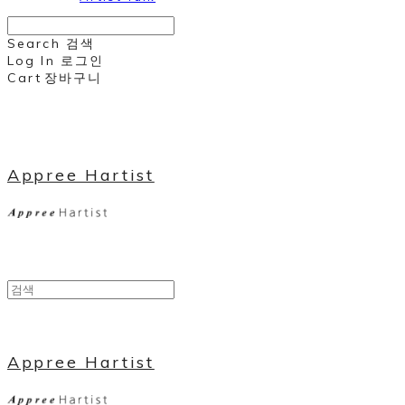
Search
검색
Log In
로그인
Cart
장바구니
Appree Hartist
Appree Hartist