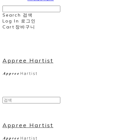
Search
검색
Log In
로그인
Cart
장바구니
Appree Hartist
Appree Hartist