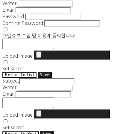
Writer
Email
Password
Confirm Password
개인정보 수집 및 이용
에 동의합니다.
Upload Image
Set secret
Return To List
Save
Subject
Writer
Email
Upload Image
Set secret
Return To Post
Save