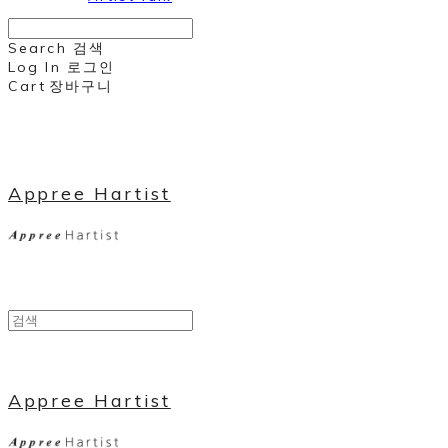
Search
검색
Log In
로그인
Cart
장바구니
Appree Hartist
Appree Hartist