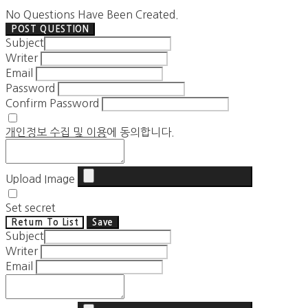
No Questions Have Been Created.
POST QUESTION
Subject
Writer
Email
Password
Confirm Password
개인정보 수집 및 이용
에 동의합니다.
Upload Image
Set secret
Return To List
Save
Subject
Writer
Email