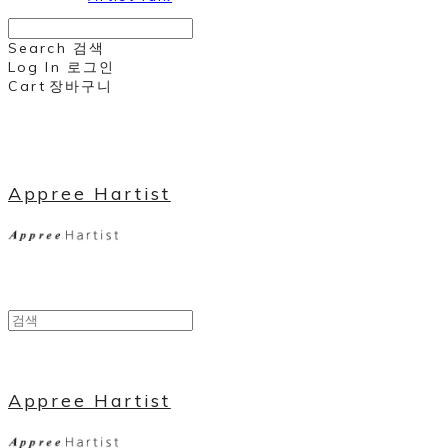
Search
검색
Log In
로그인
Cart
장바구니
Appree Hartist
Appree Hartist