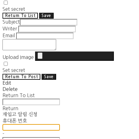
Set secret
Return To List
Save
Subject
Writer
Email
Upload Image
Set secret
Return To Post
Save
Edit
Delete
Return To List
Return
재입고 알림 신청
휴대폰 번호
-