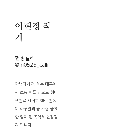
이현정 작
가
현정캘리
@hj0525_calli
안녕하세요. 저는 대구에
서 초등 아들 맘으로 취미
생활로 시작한 캘리 활동
이 하루일과 중 가장 중요
한 일이 된 독학러 현정캘
리 입니다.