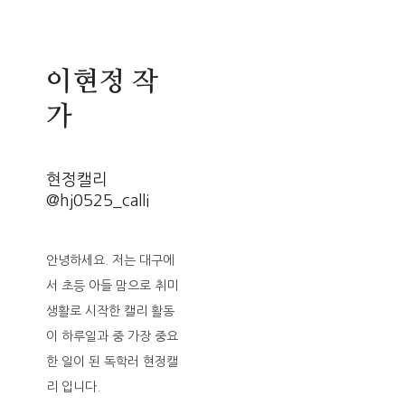
이현정 작
가
현정캘리
@hj0525_calli
안녕하세요. 저는 대구에
서 초등 아들 맘으로 취미
생활로 시작한 캘리 활동
이 하루일과 중 가장 중요
한 일이 된 독학러 현정캘
리 입니다.