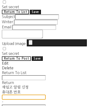
Set secret
Return To List
Save
Subject
Writer
Email
Upload Image
Set secret
Return To Post
Save
Edit
Delete
Return To List
Return
재입고 알림 신청
휴대폰 번호
-