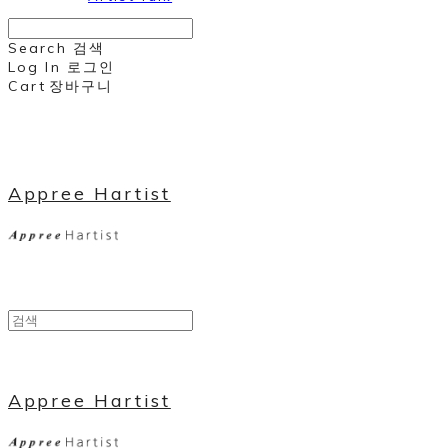
Search
검색
Log In
로그인
Cart
장바구니
Appree Hartist
Appree Hartist