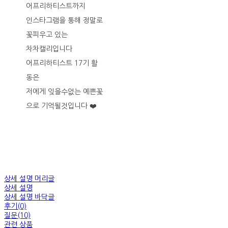
어프리하티스트까지
인스타그램을 통해 정말로
꽃피우고 있는
차차캘리입니다
어프리하티스트 17기 활
동은
저에게 잊을수없는 예쁜꽃
으로 기억될것입니다 ❤️
상세 설명 머리글
상세 설명
상세 설명 바닥글
후기(0)
질문(10)
관련 상품