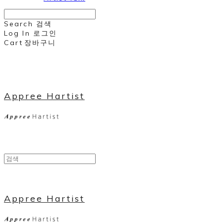
Search
검색
Log In
로그인
Cart
장바구니
Appree Hartist
Appree Hartist