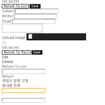
Set secret
Return To List
Save
Subject
Writer
Email
Upload Image
Set secret
Return To Post
Save
Edit
Delete
Return To List
Return
재입고 알림 신청
휴대폰 번호
-