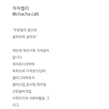
차차캘리
@chacha.calli
"꾸준함의 힘으로
꽃피우며 살아요"
제인생 첫전시회 자작글귀
입니다
취미로시작하여
독학으로 다져온10년차
캘리그라퍼로서
캘리수업,전시회,액자및
간판글씨작업,
서포터즈와 리뷰어활동 그
리고