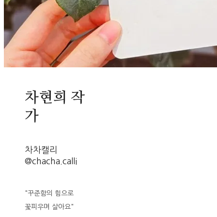
차현희 작
가
차차캘리
@chacha.calli
"꾸준함의 힘으로
꽃피우며 살아요"