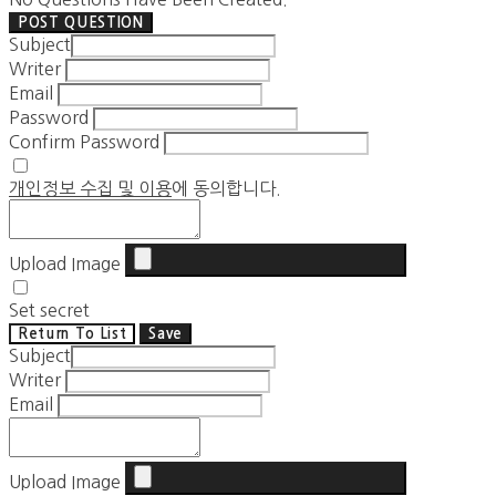
POST QUESTION
Subject
Writer
Email
Password
Confirm Password
개인정보 수집 및 이용
에 동의합니다.
Upload Image
Set secret
Return To List
Save
Subject
Writer
Email
Upload Image