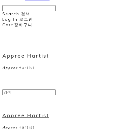
Search
검색
Log In
로그인
Cart
장바구니
Appree Hartist
Appree Hartist