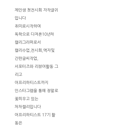
제인생 첫전시회 자작글귀
입니다
취미로시작하여
독학으로 다져온10년차
캘리그라퍼로서
캘리수업,전시회,액자및
간판글씨작업,
서포터즈와 리뷰어활동 그
리고
어프리하티스트까지
인스타그램을 통해 정말로
꽃피우고 있는
차차캘리입니다
어프리하티스트 17기 활
동은